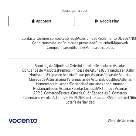
Descargar la app
App Store
Google Play
Contactar
Quiénes somos
Aviso legal
Accesibilidad
Reglamento UE 2024/10
Condiciones de uso
Política de privacidad
Publicidad
Mapa web
Compromisos editoriales
Política de cookies
Sporting de Gijón
Real Oviedo
Oferplan
De boda en Asturias
Obituarios de Mascotas
Premios Princesa de Asturias
Guía médica en Asturi
Horóscopo
Eclipse en Asturias
Rutas por Asturias
Playas de Asturias
Museos de Asturias
Guía TV
Farmacias de Asturias
Blogs
BlogAsturias
Hemeroteca buscador
De tiendas
Asturianos por el mundo
Restaurantes en Asturias
Recetas fáciles
STARTinnova Asturias
APP El Comercio
Festival Cine de Gijón
Especiales El Comercio
Calendario escolar Asturias 2025-2026
Nuestro Campo
RSS
Lotería del Niñ
Lotería de Navidad
Webs de Vocento