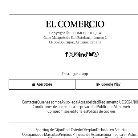
Copyright © ELCOMERCIO.ES, S.A
Calle Marqués de San Esteban, número 2,
CP 33206 , Gijón, Asturias, España
Descargar la app
App Store
Google Play
Contactar
Quiénes somos
Aviso legal
Accesibilidad
Reglamento UE 2024/10
Condiciones de uso
Política de privacidad
Publicidad
Mapa web
Compromisos editoriales
Política de cookies
Sporting de Gijón
Real Oviedo
Oferplan
De boda en Asturias
Obituarios de Mascotas
Premios Princesa de Asturias
Guía médica en Asturi