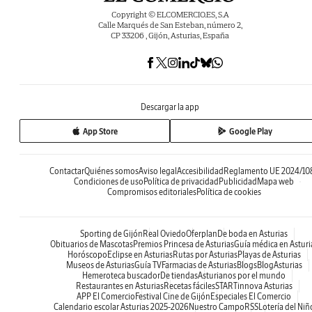
Copyright © ELCOMERCIO.ES, S.A
Calle Marqués de San Esteban, número 2,
CP 33206 , Gijón, Asturias, España
Descargar la app
App Store
Google Play
Contactar
Quiénes somos
Aviso legal
Accesibilidad
Reglamento UE 2024/10
Condiciones de uso
Política de privacidad
Publicidad
Mapa web
Compromisos editoriales
Política de cookies
Sporting de Gijón
Real Oviedo
Oferplan
De boda en Asturias
Obituarios de Mascotas
Premios Princesa de Asturias
Guía médica en Asturi
Horóscopo
Eclipse en Asturias
Rutas por Asturias
Playas de Asturias
Museos de Asturias
Guía TV
Farmacias de Asturias
Blogs
BlogAsturias
Hemeroteca buscador
De tiendas
Asturianos por el mundo
Restaurantes en Asturias
Recetas fáciles
STARTinnova Asturias
APP El Comercio
Festival Cine de Gijón
Especiales El Comercio
Calendario escolar Asturias 2025-2026
Nuestro Campo
RSS
Lotería del Niñ