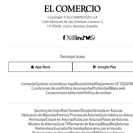
Copyright © ELCOMERCIO.ES, S.A
Calle Marqués de San Esteban, número 2,
CP 33206 , Gijón, Asturias, España
Descargar la app
App Store
Google Play
Contactar
Quiénes somos
Aviso legal
Accesibilidad
Reglamento UE 2024/10
Condiciones de uso
Política de privacidad
Publicidad
Mapa web
Compromisos editoriales
Política de cookies
Sporting de Gijón
Real Oviedo
Oferplan
De boda en Asturias
Obituarios de Mascotas
Premios Princesa de Asturias
Guía médica en Asturi
Horóscopo
Eclipse en Asturias
Rutas por Asturias
Playas de Asturias
Museos de Asturias
Guía TV
Farmacias de Asturias
Blogs
BlogAsturias
Hemeroteca buscador
De tiendas
Asturianos por el mundo
Restaurantes en Asturias
Recetas fáciles
STARTinnova Asturias