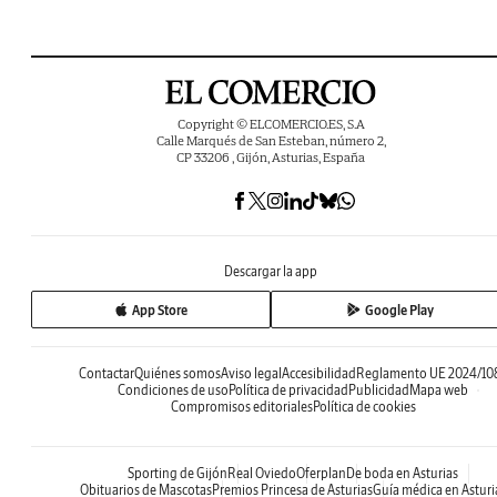
Copyright © ELCOMERCIO.ES, S.A
Calle Marqués de San Esteban, número 2,
CP 33206 , Gijón, Asturias, España
Descargar la app
App Store
Google Play
Contactar
Quiénes somos
Aviso legal
Accesibilidad
Reglamento UE 2024/10
Condiciones de uso
Política de privacidad
Publicidad
Mapa web
Compromisos editoriales
Política de cookies
Sporting de Gijón
Real Oviedo
Oferplan
De boda en Asturias
Obituarios de Mascotas
Premios Princesa de Asturias
Guía médica en Asturi