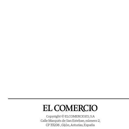
Copyright © ELCOMERCIO.ES, S.A
Calle Marqués de San Esteban, número 2,
CP 33206 , Gijón, Asturias, España