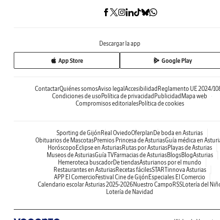
Descargar la app
App Store
Google Play
Contactar
Quiénes somos
Aviso legal
Accesibilidad
Reglamento UE 2024/10
Condiciones de uso
Política de privacidad
Publicidad
Mapa web
Compromisos editoriales
Política de cookies
Sporting de Gijón
Real Oviedo
Oferplan
De boda en Asturias
Obituarios de Mascotas
Premios Princesa de Asturias
Guía médica en Asturi
Horóscopo
Eclipse en Asturias
Rutas por Asturias
Playas de Asturias
Museos de Asturias
Guía TV
Farmacias de Asturias
Blogs
BlogAsturias
Hemeroteca buscador
De tiendas
Asturianos por el mundo
Restaurantes en Asturias
Recetas fáciles
STARTinnova Asturias
APP El Comercio
Festival Cine de Gijón
Especiales El Comercio
Calendario escolar Asturias 2025-2026
Nuestro Campo
RSS
Lotería del Niñ
Lotería de Navidad