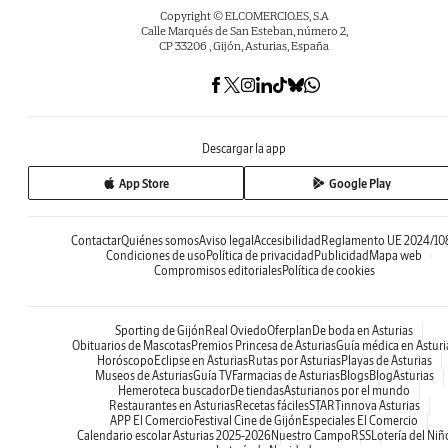
Copyright © ELCOMERCIO.ES, S.A
Calle Marqués de San Esteban, número 2,
CP 33206 , Gijón, Asturias, España
Descargar la app
App Store
Google Play
Contactar
Quiénes somos
Aviso legal
Accesibilidad
Reglamento UE 2024/10
Condiciones de uso
Política de privacidad
Publicidad
Mapa web
Compromisos editoriales
Política de cookies
Sporting de Gijón
Real Oviedo
Oferplan
De boda en Asturias
Obituarios de Mascotas
Premios Princesa de Asturias
Guía médica en Asturi
Horóscopo
Eclipse en Asturias
Rutas por Asturias
Playas de Asturias
Museos de Asturias
Guía TV
Farmacias de Asturias
Blogs
BlogAsturias
Hemeroteca buscador
De tiendas
Asturianos por el mundo
Restaurantes en Asturias
Recetas fáciles
STARTinnova Asturias
APP El Comercio
Festival Cine de Gijón
Especiales El Comercio
Calendario escolar Asturias 2025-2026
Nuestro Campo
RSS
Lotería del Niñ