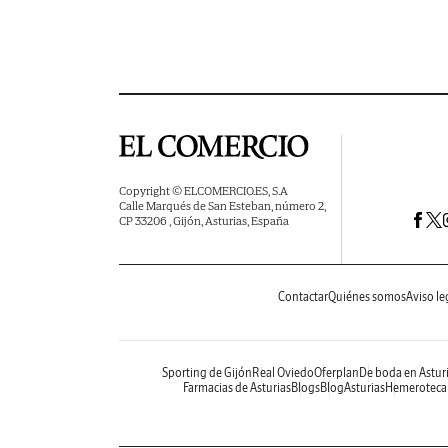
Copyright © ELCOMERCIO.ES, S.A
Calle Marqués de San Esteban, número 2,
CP 33206 , Gijón, Asturias, España
Contactar
Quiénes somos
Aviso le
Sporting de Gijón
Real Oviedo
Oferplan
De boda en Astur
Farmacias de Asturias
Blogs
BlogAsturias
Hemeroteca