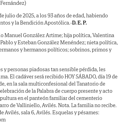
 Fernández)
 de julio de 2025, a los 93 años de edad, habiendo
ntos y la Bendición Apostólica.-
D. E. P.
adio Manuel González Artime; hija política, Valentina
Pablo y Esteban González Menéndez; nieta política,
rmanos y hermanos políticos; sobrinos, primos y
s y personas piadosas tan sensible pérdida, les
lma. El cadáver será recibido HOY SÁBADO, día 19 de
rde, en la sala multiconfesional del Tanatorio de
 celebración de la Palabra de cuerpo presente y acto
epultura en el panteón familiar del cementerio
ro de Valliniello, Avilés. Nota. La familia no recibe.
de Avilés, sala 6, Avilés. Esquelas y pésames:
com