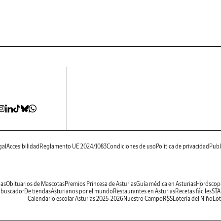
gal
Accesibilidad
Reglamento UE 2024/1083
Condiciones de uso
Política de privacidad
Publ
ias
Obituarios de Mascotas
Premios Princesa de Asturias
Guía médica en Asturias
Horóscop
 buscador
De tiendas
Asturianos por el mundo
Restaurantes en Asturias
Recetas fáciles
STA
Calendario escolar Asturias 2025-2026
Nuestro Campo
RSS
Lotería del Niño
Lot