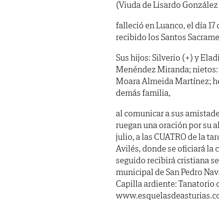
(Viuda de Lisardo González
falleció en Luanco, el día 17
recibido los Santos Sacrame
Sus hijos: Silverio (+) y El
Menéndez Miranda; nietos: 
Moara Almeida Martínez; he
demás familia,
al comunicar a sus amistade
ruegan una oración por su a
julio, a las CUATRO de la ta
Avilés, donde se oficiará la
seguido recibirá cristiana s
municipal de San Pedro Navar
Capilla ardiente: Tanatorio 
www.esquelasdeasturias.