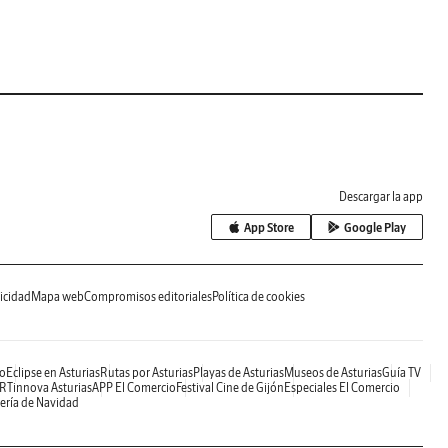
Descargar la app
App Store
Google Play
icidad
Mapa web
Compromisos editoriales
Política de cookies
o
Eclipse en Asturias
Rutas por Asturias
Playas de Asturias
Museos de Asturias
Guía TV
RTinnova Asturias
APP El Comercio
Festival Cine de Gijón
Especiales El Comercio
ería de Navidad