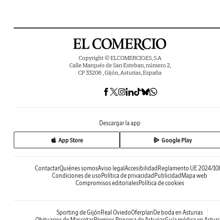
Copyright © ELCOMERCIO.ES, S.A
Calle Marqués de San Esteban, número 2,
CP 33206 , Gijón, Asturias, España
Descargar la app
App Store
Google Play
Contactar
Quiénes somos
Aviso legal
Accesibilidad
Reglamento UE 2024/10
Condiciones de uso
Política de privacidad
Publicidad
Mapa web
Compromisos editoriales
Política de cookies
Sporting de Gijón
Real Oviedo
Oferplan
De boda en Asturias
Obituarios de Mascotas
Premios Princesa de Asturias
Guía médica en Asturi