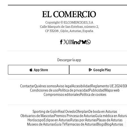
Copyright © ELCOMERCIO.ES, S.A
Calle Marqués de San Esteban, número 2,
CP 33206 , Gijón, Asturias, España
Descargar la app
App Store
Google Play
Contactar
Quiénes somos
Aviso legal
Accesibilidad
Reglamento UE 2024/10
Condiciones de uso
Política de privacidad
Publicidad
Mapa web
Compromisos editoriales
Política de cookies
Sporting de Gijón
Real Oviedo
Oferplan
De boda en Asturias
Obituarios de Mascotas
Premios Princesa de Asturias
Guía médica en Asturi
Horóscopo
Eclipse en Asturias
Rutas por Asturias
Playas de Asturias
Museos de Asturias
Guía TV
Farmacias de Asturias
Blogs
BlogAsturias