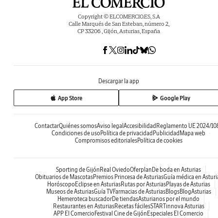
Copyright © ELCOMERCIO.ES, S.A
Calle Marqués de San Esteban, número 2,
CP 33206 , Gijón, Asturias, España
Descargar la app
App Store
Google Play
Contactar
Quiénes somos
Aviso legal
Accesibilidad
Reglamento UE 2024/10
Condiciones de uso
Política de privacidad
Publicidad
Mapa web
Compromisos editoriales
Política de cookies
Sporting de Gijón
Real Oviedo
Oferplan
De boda en Asturias
Obituarios de Mascotas
Premios Princesa de Asturias
Guía médica en Asturi
Horóscopo
Eclipse en Asturias
Rutas por Asturias
Playas de Asturias
Museos de Asturias
Guía TV
Farmacias de Asturias
Blogs
BlogAsturias
Hemeroteca buscador
De tiendas
Asturianos por el mundo
Restaurantes en Asturias
Recetas fáciles
STARTinnova Asturias
APP El Comercio
Festival Cine de Gijón
Especiales El Comercio