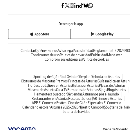
Descargar la app
App Store
Google Play
Contactar
Quiénes somos
Aviso legal
Accesibilidad
Reglamento UE 2024/10
Condiciones de uso
Política de privacidad
Publicidad
Mapa web
Compromisos editoriales
Política de cookies
Sporting de Gijón
Real Oviedo
Oferplan
De boda en Asturias
Obituarios de Mascotas
Premios Princesa de Asturias
Guía médica en Asturi
Horóscopo
Eclipse en Asturias
Rutas por Asturias
Playas de Asturias
Museos de Asturias
Guía TV
Farmacias de Asturias
Blogs
BlogAsturias
Hemeroteca buscador
De tiendas
Asturianos por el mundo
Restaurantes en Asturias
Recetas fáciles
STARTinnova Asturias
APP El Comercio
Festival Cine de Gijón
Especiales El Comercio
Calendario escolar Asturias 2025-2026
Nuestro Campo
RSS
Lotería del Niñ
Lotería de Navidad
Webs de Vocento