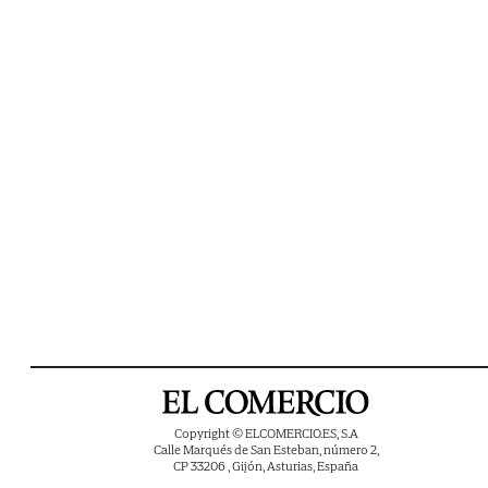
Copyright © ELCOMERCIO.ES, S.A
Calle Marqués de San Esteban, número 2,
CP 33206 , Gijón, Asturias, España