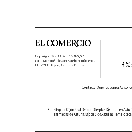
Copyright © ELCOMERCIO.ES, S.A
Calle Marqués de San Esteban, número 2,
CP 33206 , Gijón, Asturias, España
Contactar
Quiénes somos
Aviso le
Sporting de Gijón
Real Oviedo
Oferplan
De boda en Astur
Farmacias de Asturias
Blogs
BlogAsturias
Hemeroteca