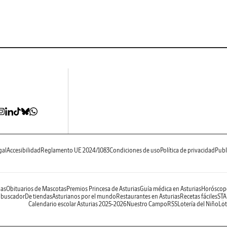
gal
Accesibilidad
Reglamento UE 2024/1083
Condiciones de uso
Política de privacidad
Publ
ias
Obituarios de Mascotas
Premios Princesa de Asturias
Guía médica en Asturias
Horóscop
 buscador
De tiendas
Asturianos por el mundo
Restaurantes en Asturias
Recetas fáciles
STA
Calendario escolar Asturias 2025-2026
Nuestro Campo
RSS
Lotería del Niño
Lot