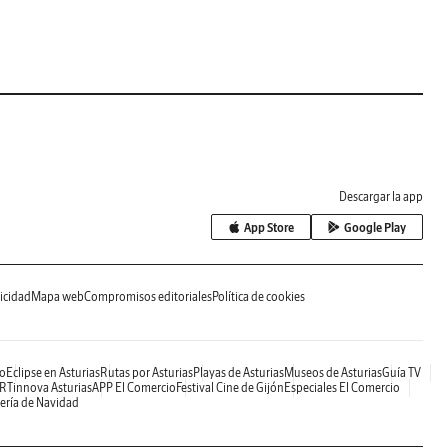
Descargar la app
App Store
Google Play
icidad
Mapa web
Compromisos editoriales
Política de cookies
o
Eclipse en Asturias
Rutas por Asturias
Playas de Asturias
Museos de Asturias
Guía TV
RTinnova Asturias
APP El Comercio
Festival Cine de Gijón
Especiales El Comercio
ería de Navidad