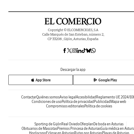
Copyright © ELCOMERCIO.ES, S.A
Calle Marqués de San Esteban, número 2,
CP 33206 , Gijón, Asturias, España
Descargar la app
App Store
Google Play
Contactar
Quiénes somos
Aviso legal
Accesibilidad
Reglamento UE 2024/10
Condiciones de uso
Política de privacidad
Publicidad
Mapa web
Compromisos editoriales
Política de cookies
Sporting de Gijón
Real Oviedo
Oferplan
De boda en Asturias
Obituarios de Mascotas
Premios Princesa de Asturias
Guía médica en Asturi
Horóscopo
Eclipse en Asturias
Rutas por Asturias
Playas de Asturias