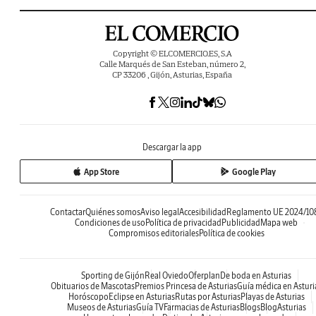
Copyright © ELCOMERCIO.ES, S.A
Calle Marqués de San Esteban, número 2,
CP 33206 , Gijón, Asturias, España
Descargar la app
App Store
Google Play
Contactar
Quiénes somos
Aviso legal
Accesibilidad
Reglamento UE 2024/10
Condiciones de uso
Política de privacidad
Publicidad
Mapa web
Compromisos editoriales
Política de cookies
Sporting de Gijón
Real Oviedo
Oferplan
De boda en Asturias
Obituarios de Mascotas
Premios Princesa de Asturias
Guía médica en Asturi
Horóscopo
Eclipse en Asturias
Rutas por Asturias
Playas de Asturias
Museos de Asturias
Guía TV
Farmacias de Asturias
Blogs
BlogAsturias