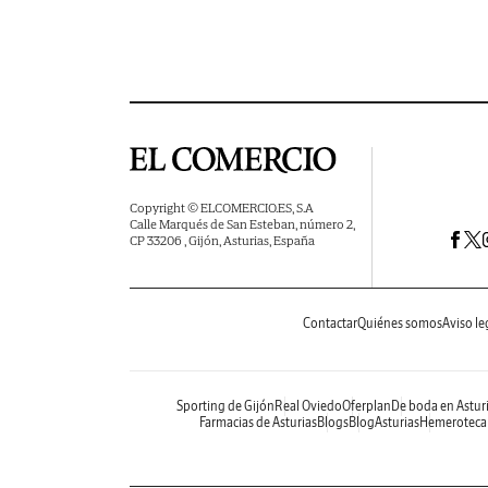
Copyright © ELCOMERCIO.ES, S.A
Calle Marqués de San Esteban, número 2,
CP 33206 , Gijón, Asturias, España
Contactar
Quiénes somos
Aviso le
Sporting de Gijón
Real Oviedo
Oferplan
De boda en Astur
Farmacias de Asturias
Blogs
BlogAsturias
Hemeroteca