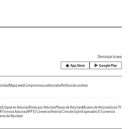
Descargar la app
App Store
Google Play
icidad
Mapa web
Compromisos editoriales
Política de cookies
o
Eclipse en Asturias
Rutas por Asturias
Playas de Asturias
Museos de Asturias
Guía TV
RTinnova Asturias
APP El Comercio
Festival Cine de Gijón
Especiales El Comercio
ería de Navidad