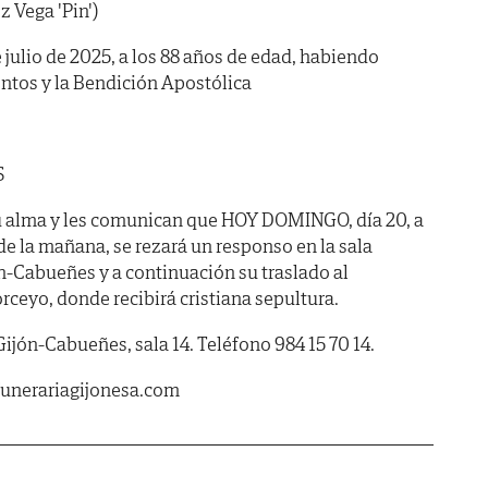
z Vega 'Pin')
de julio de 2025, a los 88 años de edad, habiendo
ntos y la Bendición Apostólica
S
u alma y les comunican que HOY DOMINGO, día 20, a
la mañana, se rezará un responso en la sala
ón-Cabueñes y a continuación su traslado al
rceyo, donde recibirá cristiana sepultura.
Gijón-Cabueñes, sala 14. Teléfono 984 15 70 14.
unerariagijonesa.com