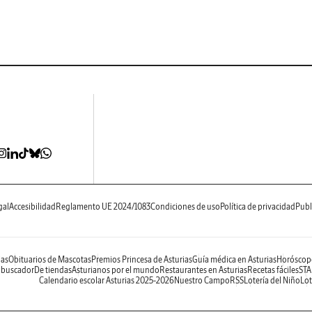
gal
Accesibilidad
Reglamento UE 2024/1083
Condiciones de uso
Política de privacidad
Publ
ias
Obituarios de Mascotas
Premios Princesa de Asturias
Guía médica en Asturias
Horóscop
 buscador
De tiendas
Asturianos por el mundo
Restaurantes en Asturias
Recetas fáciles
STA
Calendario escolar Asturias 2025-2026
Nuestro Campo
RSS
Lotería del Niño
Lot