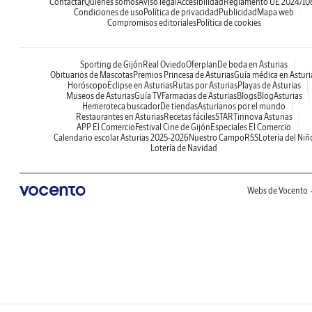
Contactar
Quiénes somos
Aviso legal
Accesibilidad
Reglamento UE 2024/10
Condiciones de uso
Política de privacidad
Publicidad
Mapa web
Compromisos editoriales
Política de cookies
Sporting de Gijón
Real Oviedo
Oferplan
De boda en Asturias
Obituarios de Mascotas
Premios Princesa de Asturias
Guía médica en Asturi
Horóscopo
Eclipse en Asturias
Rutas por Asturias
Playas de Asturias
Museos de Asturias
Guía TV
Farmacias de Asturias
Blogs
BlogAsturias
Hemeroteca buscador
De tiendas
Asturianos por el mundo
Restaurantes en Asturias
Recetas fáciles
STARTinnova Asturias
APP El Comercio
Festival Cine de Gijón
Especiales El Comercio
Calendario escolar Asturias 2025-2026
Nuestro Campo
RSS
Lotería del Niñ
Lotería de Navidad
Webs de Vocento