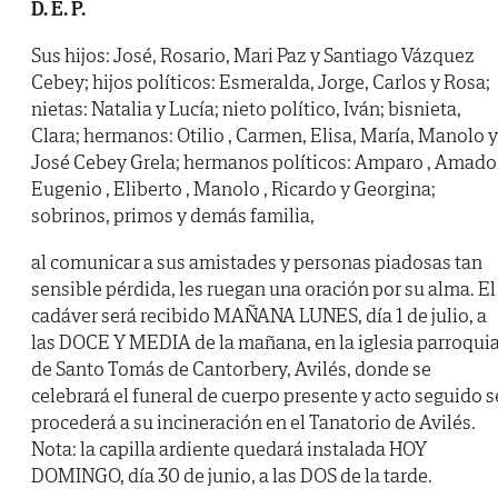
D. E. P.
Sus hijos: José, Rosario, Mari Paz y Santiago Vázquez
Cebey; hijos políticos: Esmeralda, Jorge, Carlos y Rosa;
nietas: Natalia y Lucía; nieto político, Iván; bisnieta,
Clara; hermanos: Otilio , Carmen, Elisa, María, Manolo y
José Cebey Grela; hermanos políticos: Amparo , Amador
Eugenio , Eliberto , Manolo , Ricardo y Georgina;
sobrinos, primos y demás familia,
al comunicar a sus amistades y personas piadosas tan
sensible pérdida, les ruegan una oración por su alma. El
cadáver será recibido MAÑANA LUNES, día 1 de julio, a
las DOCE Y MEDIA de la mañana, en la iglesia parroquia
de Santo Tomás de Cantorbery, Avilés, donde se
celebrará el funeral de cuerpo presente y acto seguido s
procederá a su incineración en el Tanatorio de Avilés.
Nota: la capilla ardiente quedará instalada HOY
DOMINGO, día 30 de junio, a las DOS de la tarde.