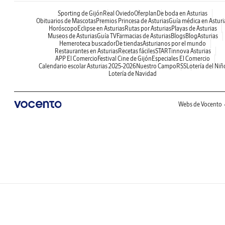
Sporting de Gijón
Real Oviedo
Oferplan
De boda en Asturias
Obituarios de Mascotas
Premios Princesa de Asturias
Guía médica en Asturi
Horóscopo
Eclipse en Asturias
Rutas por Asturias
Playas de Asturias
Museos de Asturias
Guía TV
Farmacias de Asturias
Blogs
BlogAsturias
Hemeroteca buscador
De tiendas
Asturianos por el mundo
Restaurantes en Asturias
Recetas fáciles
STARTinnova Asturias
APP El Comercio
Festival Cine de Gijón
Especiales El Comercio
Calendario escolar Asturias 2025-2026
Nuestro Campo
RSS
Lotería del Niñ
Lotería de Navidad
Webs de Vocento