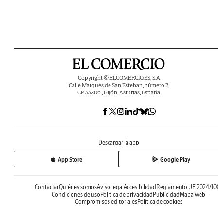
Copyright © ELCOMERCIO.ES, S.A
Calle Marqués de San Esteban, número 2,
CP 33206 , Gijón, Asturias, España
Descargar la app
App Store
Google Play
Contactar
Quiénes somos
Aviso legal
Accesibilidad
Reglamento UE 2024/10
Condiciones de uso
Política de privacidad
Publicidad
Mapa web
Compromisos editoriales
Política de cookies