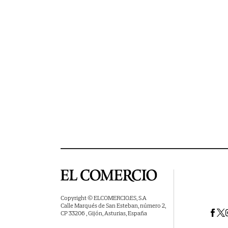
Copyright © ELCOMERCIO.ES, S.A
Calle Marqués de San Esteban, número 2,
CP 33206 , Gijón, Asturias, España