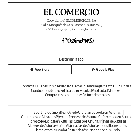
Copyright © ELCOMERCIO.ES, S.A
Calle Marqués de San Esteban, número 2,
CP 33206 , Gijón, Asturias, España
Descargar la app
App Store
Google Play
Contactar
Quiénes somos
Aviso legal
Accesibilidad
Reglamento UE 2024/10
Condiciones de uso
Política de privacidad
Publicidad
Mapa web
Compromisos editoriales
Política de cookies
Sporting de Gijón
Real Oviedo
Oferplan
De boda en Asturias
Obituarios de Mascotas
Premios Princesa de Asturias
Guía médica en Asturi
Horóscopo
Eclipse en Asturias
Rutas por Asturias
Playas de Asturias
Museos de Asturias
Guía TV
Farmacias de Asturias
Blogs
BlogAsturias
Hemeroteca buscador
De tiendas
Asturianos por el mundo