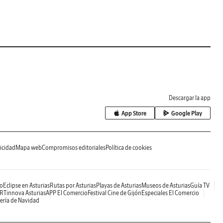
Descargar la app
App Store
Google Play
icidad
Mapa web
Compromisos editoriales
Política de cookies
o
Eclipse en Asturias
Rutas por Asturias
Playas de Asturias
Museos de Asturias
Guía TV
RTinnova Asturias
APP El Comercio
Festival Cine de Gijón
Especiales El Comercio
ería de Navidad