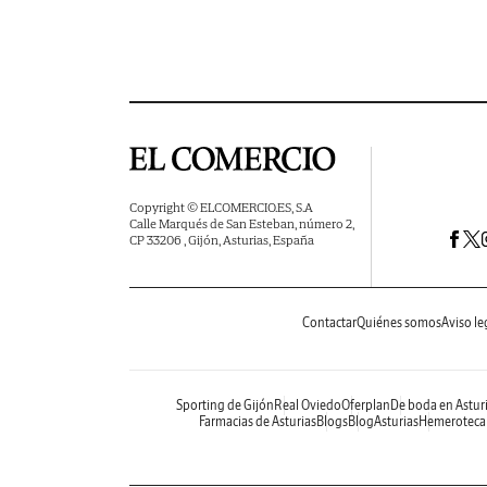
Copyright © ELCOMERCIO.ES, S.A
Calle Marqués de San Esteban, número 2,
CP 33206 , Gijón, Asturias, España
Contactar
Quiénes somos
Aviso le
Sporting de Gijón
Real Oviedo
Oferplan
De boda en Astur
Farmacias de Asturias
Blogs
BlogAsturias
Hemeroteca