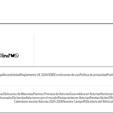
gal
Accesibilidad
Reglamento UE 2024/1083
Condiciones de uso
Política de privacidad
Publ
ias
Obituarios de Mascotas
Premios Princesa de Asturias
Guía médica en Asturias
Horóscop
 buscador
De tiendas
Asturianos por el mundo
Restaurantes en Asturias
Recetas fáciles
STA
Calendario escolar Asturias 2025-2026
Nuestro Campo
RSS
Lotería del Niño
Lot