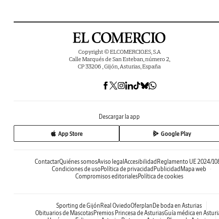
Copyright © ELCOMERCIO.ES, S.A
Calle Marqués de San Esteban, número 2,
CP 33206 , Gijón, Asturias, España
Descargar la app
App Store
Google Play
Contactar
Quiénes somos
Aviso legal
Accesibilidad
Reglamento UE 2024/10
Condiciones de uso
Política de privacidad
Publicidad
Mapa web
Compromisos editoriales
Política de cookies
Sporting de Gijón
Real Oviedo
Oferplan
De boda en Asturias
Obituarios de Mascotas
Premios Princesa de Asturias
Guía médica en Asturi