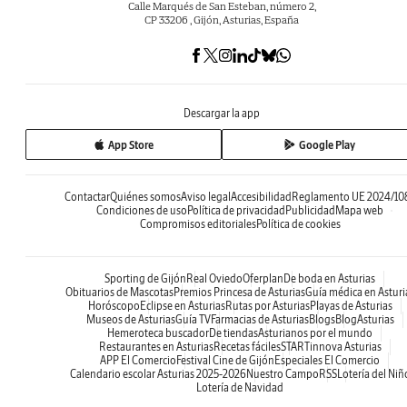
Calle Marqués de San Esteban, número 2,
CP 33206 , Gijón, Asturias, España
Descargar la app
App Store
Google Play
Contactar
Quiénes somos
Aviso legal
Accesibilidad
Reglamento UE 2024/10
Condiciones de uso
Política de privacidad
Publicidad
Mapa web
Compromisos editoriales
Política de cookies
Sporting de Gijón
Real Oviedo
Oferplan
De boda en Asturias
Obituarios de Mascotas
Premios Princesa de Asturias
Guía médica en Asturi
Horóscopo
Eclipse en Asturias
Rutas por Asturias
Playas de Asturias
Museos de Asturias
Guía TV
Farmacias de Asturias
Blogs
BlogAsturias
Hemeroteca buscador
De tiendas
Asturianos por el mundo
Restaurantes en Asturias
Recetas fáciles
STARTinnova Asturias
APP El Comercio
Festival Cine de Gijón
Especiales El Comercio
Calendario escolar Asturias 2025-2026
Nuestro Campo
RSS
Lotería del Niñ
Lotería de Navidad