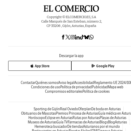
Copyright © ELCOMERCIO.ES, S.A
Calle Marqués de San Esteban, número 2,
CP 33206 , Gijón, Asturias, España
Descargar la app
App Store
Google Play
Contactar
Quiénes somos
Aviso legal
Accesibilidad
Reglamento UE 2024/10
Condiciones de uso
Política de privacidad
Publicidad
Mapa web
Compromisos editoriales
Política de cookies
Sporting de Gijón
Real Oviedo
Oferplan
De boda en Asturias
Obituarios de Mascotas
Premios Princesa de Asturias
Guía médica en Asturi
Horóscopo
Eclipse en Asturias
Rutas por Asturias
Playas de Asturias
Museos de Asturias
Guía TV
Farmacias de Asturias
Blogs
BlogAsturias
Hemeroteca buscador
De tiendas
Asturianos por el mundo
Restaurantes en Asturias
Recetas fáciles
STARTinnova Asturias