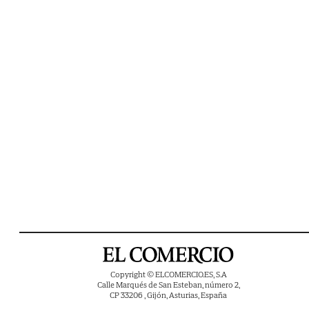
Copyright © ELCOMERCIO.ES, S.A
Calle Marqués de San Esteban, número 2,
CP 33206 , Gijón, Asturias, España