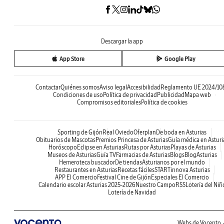
Descargar la app
App Store
Google Play
Contactar
Quiénes somos
Aviso legal
Accesibilidad
Reglamento UE 2024/10
Condiciones de uso
Política de privacidad
Publicidad
Mapa web
Compromisos editoriales
Política de cookies
Sporting de Gijón
Real Oviedo
Oferplan
De boda en Asturias
Obituarios de Mascotas
Premios Princesa de Asturias
Guía médica en Asturi
Horóscopo
Eclipse en Asturias
Rutas por Asturias
Playas de Asturias
Museos de Asturias
Guía TV
Farmacias de Asturias
Blogs
BlogAsturias
Hemeroteca buscador
De tiendas
Asturianos por el mundo
Restaurantes en Asturias
Recetas fáciles
STARTinnova Asturias
APP El Comercio
Festival Cine de Gijón
Especiales El Comercio
Calendario escolar Asturias 2025-2026
Nuestro Campo
RSS
Lotería del Niñ
Lotería de Navidad
Webs de Vocento