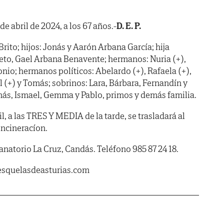
 de abril de 2024, a los 67 años.-
D. E. P.
ito; hijos: Jonás y Aarón Arbana García; hija
nieto, Gael Arbana Benavente; hermanos: Nuria (+),
nio; hermanos políticos: Abelardo (+), Rafaela (+),
(+) y Tomás; sobrinos: Lara, Bárbara, Fernandín y
más, Ismael, Gemma y Pablo, primos y demás familia.
, a las TRES Y MEDIA de la tarde, se trasladará al
incineracíon.
 Tanatorio La Cruz, Candás. Teléfono 985 87 24 18.
esquelasdeasturias.com