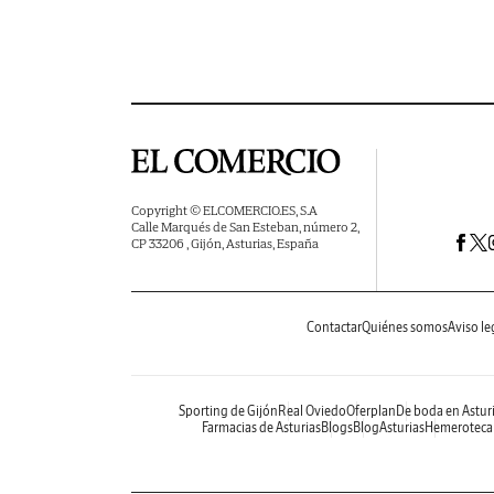
Copyright © ELCOMERCIO.ES, S.A
Calle Marqués de San Esteban, número 2,
CP 33206 , Gijón, Asturias, España
Contactar
Quiénes somos
Aviso le
Sporting de Gijón
Real Oviedo
Oferplan
De boda en Astur
Farmacias de Asturias
Blogs
BlogAsturias
Hemeroteca