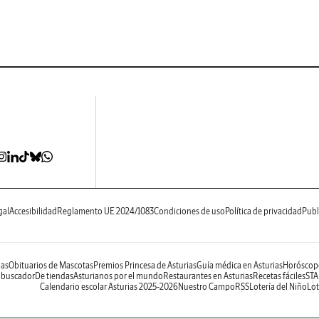
gal
Accesibilidad
Reglamento UE 2024/1083
Condiciones de uso
Política de privacidad
Publ
ias
Obituarios de Mascotas
Premios Princesa de Asturias
Guía médica en Asturias
Horóscop
 buscador
De tiendas
Asturianos por el mundo
Restaurantes en Asturias
Recetas fáciles
STA
Calendario escolar Asturias 2025-2026
Nuestro Campo
RSS
Lotería del Niño
Lot