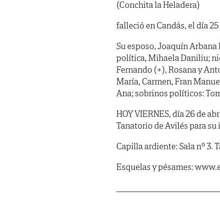
(Conchita la Heladera)
falleció en Candás, el día 25
Su esposo, Joaquín Arbana Br
política, Mihaela Daniliu; 
Fernando (+), Rosana y Anto
María, Carmen, Fran Manuel 
Ana; sobrinos políticos: To
HOY VIERNES, día 26 de abril
Tanatorio de Avilés para su 
Capilla ardiente: Sala nº 3.
Esquelas y pésames: www.