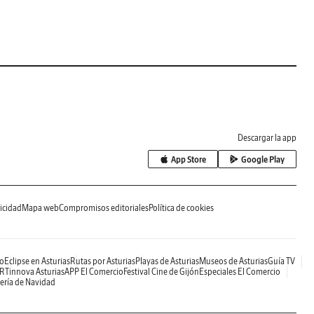
Descargar la app
App Store
Google Play
icidad
Mapa web
Compromisos editoriales
Política de cookies
o
Eclipse en Asturias
Rutas por Asturias
Playas de Asturias
Museos de Asturias
Guía TV
RTinnova Asturias
APP El Comercio
Festival Cine de Gijón
Especiales El Comercio
ería de Navidad