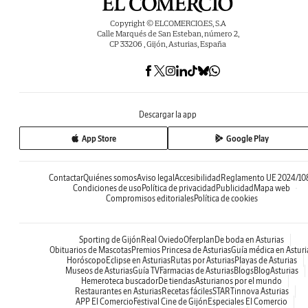
Copyright © ELCOMERCIO.ES, S.A
Calle Marqués de San Esteban, número 2,
CP 33206 , Gijón, Asturias, España
Descargar la app
App Store
Google Play
Contactar
Quiénes somos
Aviso legal
Accesibilidad
Reglamento UE 2024/10
Condiciones de uso
Política de privacidad
Publicidad
Mapa web
Compromisos editoriales
Política de cookies
Sporting de Gijón
Real Oviedo
Oferplan
De boda en Asturias
Obituarios de Mascotas
Premios Princesa de Asturias
Guía médica en Asturi
Horóscopo
Eclipse en Asturias
Rutas por Asturias
Playas de Asturias
Museos de Asturias
Guía TV
Farmacias de Asturias
Blogs
BlogAsturias
Hemeroteca buscador
De tiendas
Asturianos por el mundo
Restaurantes en Asturias
Recetas fáciles
STARTinnova Asturias
APP El Comercio
Festival Cine de Gijón
Especiales El Comercio