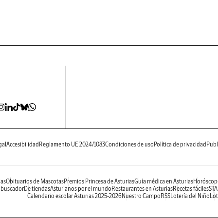
gal
Accesibilidad
Reglamento UE 2024/1083
Condiciones de uso
Política de privacidad
Publ
ias
Obituarios de Mascotas
Premios Princesa de Asturias
Guía médica en Asturias
Horóscop
 buscador
De tiendas
Asturianos por el mundo
Restaurantes en Asturias
Recetas fáciles
STA
Calendario escolar Asturias 2025-2026
Nuestro Campo
RSS
Lotería del Niño
Lot