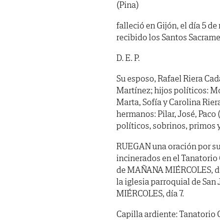
(Pina)
falleció en Gijón, el día 5 
recibido los Santos Sacrame
D. E. P.
Su esposo, Rafael Riera Cada
Martínez; hijos políticos: M
Marta, Sofía y Carolina Rie
hermanos: Pilar, José, Paco
políticos, sobrinos, primos 
RUEGAN
una oración por su
incinerados en el Tanatori
de MAÑANA MIÉRCOLES, día 7
la iglesia parroquial de Sa
MIÉRCOLES, día 7.
Capilla ardiente: Tanatorio 