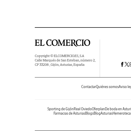
Copyright © ELCOMERCIO.ES, S.A
Calle Marqués de San Esteban, número 2,
CP 33206 , Gijón, Asturias, España
Contactar
Quiénes somos
Aviso le
Sporting de Gijón
Real Oviedo
Oferplan
De boda en Astur
Farmacias de Asturias
Blogs
BlogAsturias
Hemeroteca