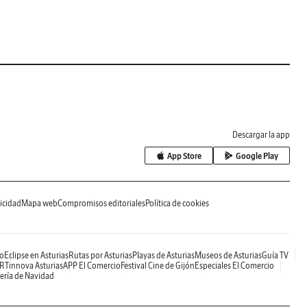
Descargar la app
App Store
Google Play
icidad
Mapa web
Compromisos editoriales
Política de cookies
o
Eclipse en Asturias
Rutas por Asturias
Playas de Asturias
Museos de Asturias
Guía TV
RTinnova Asturias
APP El Comercio
Festival Cine de Gijón
Especiales El Comercio
ería de Navidad