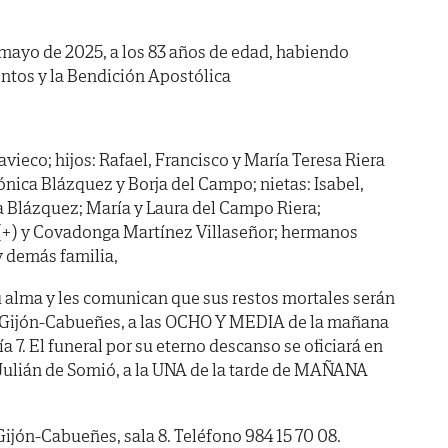
de mayo de 2025, a los 83 años de edad, habiendo
ntos y la Bendición Apostólica
vieco; hijos: Rafael, Francisco y María Teresa Riera
ónica Blázquez y Borja del Campo; nietas: Isabel,
ra Blázquez; María y Laura del Campo Riera;
 (+) y Covadonga Martínez Villaseñor; hermanos
y demás familia,
 alma y les comunican que sus restos mortales serán
o Gijón-Cabueñes, a las OCHO Y MEDIA de la mañana
. El funeral por su eterno descanso se oficiará en
n Julián de Somió, a la UNA de la tarde de MAÑANA
Gijón-Cabueñes, sala 8. Teléfono 984 15 70 08.