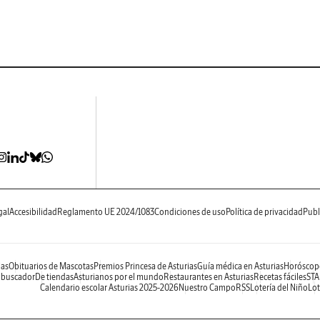
gal
Accesibilidad
Reglamento UE 2024/1083
Condiciones de uso
Política de privacidad
Publ
ias
Obituarios de Mascotas
Premios Princesa de Asturias
Guía médica en Asturias
Horóscop
 buscador
De tiendas
Asturianos por el mundo
Restaurantes en Asturias
Recetas fáciles
STA
Calendario escolar Asturias 2025-2026
Nuestro Campo
RSS
Lotería del Niño
Lot