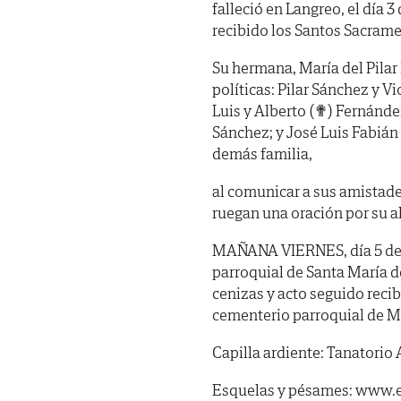
falleció en Langreo, el día 
recibido los Santos Sacrame
Su hermana, María del Pilar
políticas: Pilar Sánchez y 
Luis y Alberto (✟) Fernánde
Sánchez; y José Luis Fabián
demás familia,
al comunicar a sus amistade
ruegan una oración por su a
MAÑANA VIERNES, día 5 de ju
parroquial de Santa María de 
cenizas y acto seguido recib
cementerio parroquial de Mi
Capilla ardiente: Tanatorio A
Esquelas y pésames: www.