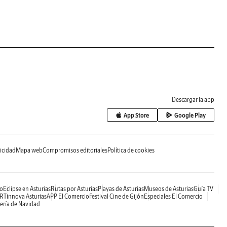
Descargar la app
App Store
Google Play
icidad
Mapa web
Compromisos editoriales
Política de cookies
o
Eclipse en Asturias
Rutas por Asturias
Playas de Asturias
Museos de Asturias
Guía TV
RTinnova Asturias
APP El Comercio
Festival Cine de Gijón
Especiales El Comercio
ería de Navidad