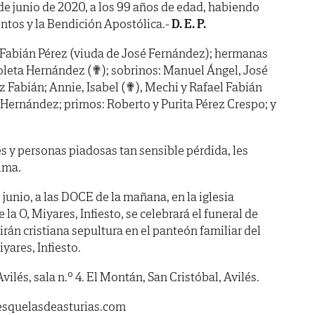
3 de junio de 2020, a los 99 años de edad, habiendo
ntos y la Bendición Apostólica.-
D. E. P.
 Fabián Pérez (viuda de José Fernández); hermanas
Violeta Hernández (✟); sobrinos: Manuel Ángel, José
z Fabián; Annie, Isabel (✟), Mechi y Rafael Fabián
 Hernández; primos: Roberto y Purita Pérez Crespo; y
s y personas piadosas tan sensible pérdida, les
lma.
nio, a las DOCE de la mañana, en la iglesia
la O, Miyares, Infiesto, se celebrará el funeral de
irán cristiana sepultura en el panteón familiar del
yares, Infiesto.
vilés, sala n.º 4. El Montán, San Cristóbal, Avilés.
esquelasdeasturias.com