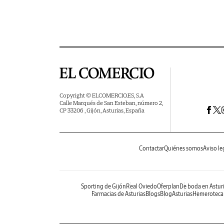
Copyright © ELCOMERCIO.ES, S.A
Calle Marqués de San Esteban, número 2,
CP 33206 , Gijón, Asturias, España
Contactar
Quiénes somos
Aviso le
Sporting de Gijón
Real Oviedo
Oferplan
De boda en Astur
Farmacias de Asturias
Blogs
BlogAsturias
Hemeroteca