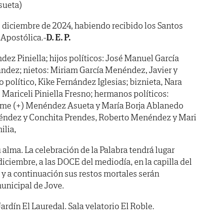
sueta)
 de diciembre de 2024, habiendo recibido los Santos
 Apostólica.-
D. E. P.
dez Piniella; hijos políticos: José Manuel García
ández; nietos: Miriam García Menéndez, Javier y
político, Kike Fernández Iglesias; biznieta, Nara
Mariceli Piniella Fresno; hermanos políticos:
aime (+) Menéndez Asueta y María Borja Ablanedo
néndez y Conchita Prendes, Roberto Menéndez y Mari
ilia,
 alma. La celebración de la Palabra tendrá lugar
iembre, a las DOCE del mediodía, en la capilla del
 y a continuación sus restos mortales serán
unicipal de Jove.
Jardín El Lauredal. Sala velatorio El Roble.