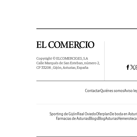
Copyright © ELCOMERCIO.ES, S.A
Calle Marqués de San Esteban, número 2,
CP 33206 , Gijón, Asturias, España
Contactar
Quiénes somos
Aviso le
Sporting de Gijón
Real Oviedo
Oferplan
De boda en Astur
Farmacias de Asturias
Blogs
BlogAsturias
Hemeroteca