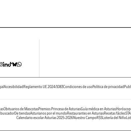
gal
Accesibilidad
Reglamento UE 2024/1083
Condiciones de uso
Política de privacidad
Publ
ias
Obituarios de Mascotas
Premios Princesa de Asturias
Guía médica en Asturias
Horóscop
 buscador
De tiendas
Asturianos por el mundo
Restaurantes en Asturias
Recetas fáciles
STA
Calendario escolar Asturias 2025-2026
Nuestro Campo
RSS
Lotería del Niño
Lot