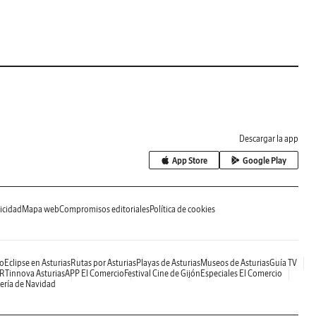
Descargar la app
App Store
Google Play
icidad
Mapa web
Compromisos editoriales
Política de cookies
o
Eclipse en Asturias
Rutas por Asturias
Playas de Asturias
Museos de Asturias
Guía TV
RTinnova Asturias
APP El Comercio
Festival Cine de Gijón
Especiales El Comercio
ería de Navidad