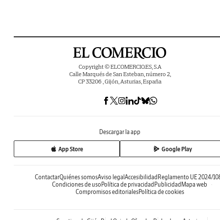
Copyright © ELCOMERCIO.ES, S.A
Calle Marqués de San Esteban, número 2,
CP 33206 , Gijón, Asturias, España
Descargar la app
App Store
Google Play
Contactar
Quiénes somos
Aviso legal
Accesibilidad
Reglamento UE 2024/10
Condiciones de uso
Política de privacidad
Publicidad
Mapa web
Compromisos editoriales
Política de cookies