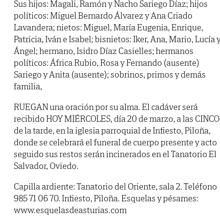
Sus hijos: Magali, Ramón y Nacho Sariego Díaz; hijos
políticos: Miguel Bernardo Álvarez y Ana Criado
Lavandera; nietos: Miguel, María Eugenia, Enrique,
Patricia, Iván e Isabel; bisnietos: Iker, Ana, Mario, Lucía 
Ángel; hermano, Isidro Díaz Casielles; hermanos
políticos: África Rubio, Rosa y Fernando (ausente)
Sariego y Anita (ausente); sobrinos, primos y demás
familia,
RUEGAN una oración por su alma. El cadáver será
recibido HOY MIÉRCOLES, día 20 de marzo, a las CINCO
de la tarde, en la iglesia parroquial de Infiesto, Piloña,
donde se celebrará el funeral de cuerpo presente y acto
seguido sus restos serán incinerados en el Tanatorio El
Salvador, Oviedo.
Capilla ardiente: Tanatorio del Oriente, sala 2. Teléfono
985 71 06 70. Infiesto, Piloña. Esquelas y pésames:
www.esquelasdeasturias.com