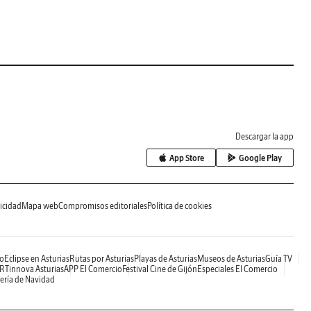
Descargar la app
App Store
Google Play
icidad
Mapa web
Compromisos editoriales
Política de cookies
o
Eclipse en Asturias
Rutas por Asturias
Playas de Asturias
Museos de Asturias
Guía TV
RTinnova Asturias
APP El Comercio
Festival Cine de Gijón
Especiales El Comercio
ería de Navidad