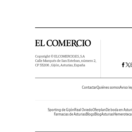
Copyright © ELCOMERCIO.ES, S.A
Calle Marqués de San Esteban, número 2,
CP 33206 , Gijón, Asturias, España
Contactar
Quiénes somos
Aviso le
Sporting de Gijón
Real Oviedo
Oferplan
De boda en Astur
Farmacias de Asturias
Blogs
BlogAsturias
Hemeroteca