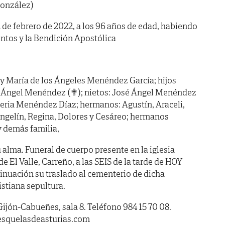
onzález)
22 de febrero de 2022, a los 96 años de edad, habiendo
ntos y la Bendición Apostólica
 y María de los Ángeles Menéndez García; hijos
 y Ángel Menéndez (✟); nietos: José Ángel Menéndez
aleria Menéndez Díaz; hermanos: Agustín, Araceli,
ngelín, Regina, Dolores y Cesáreo; hermanos
y demás familia,
 alma. Funeral de cuerpo presente en la iglesia
e El Valle, Carreño, a las SEIS de la tarde de HOY
inuación su traslado al cementerio de dicha
istiana sepultura.
Gijón-Cabueñes, sala 8. Teléfono 984 15 70 08.
esquelasdeasturias.com