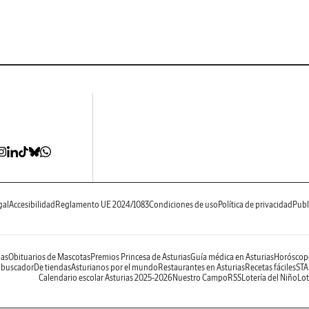
gal
Accesibilidad
Reglamento UE 2024/1083
Condiciones de uso
Política de privacidad
Publ
ias
Obituarios de Mascotas
Premios Princesa de Asturias
Guía médica en Asturias
Horóscop
 buscador
De tiendas
Asturianos por el mundo
Restaurantes en Asturias
Recetas fáciles
STA
Calendario escolar Asturias 2025-2026
Nuestro Campo
RSS
Lotería del Niño
Lot