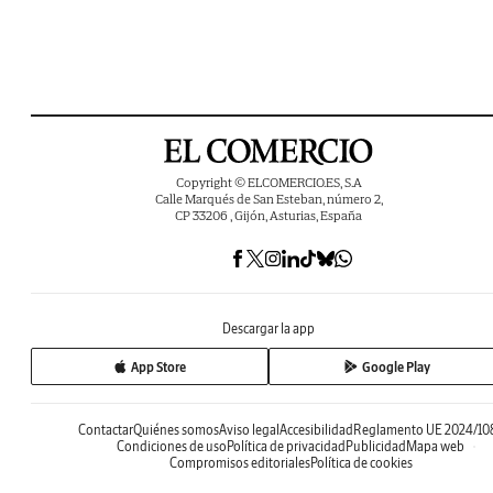
Copyright © ELCOMERCIO.ES, S.A
Calle Marqués de San Esteban, número 2,
CP 33206 , Gijón, Asturias, España
Descargar la app
App Store
Google Play
Contactar
Quiénes somos
Aviso legal
Accesibilidad
Reglamento UE 2024/10
Condiciones de uso
Política de privacidad
Publicidad
Mapa web
Compromisos editoriales
Política de cookies