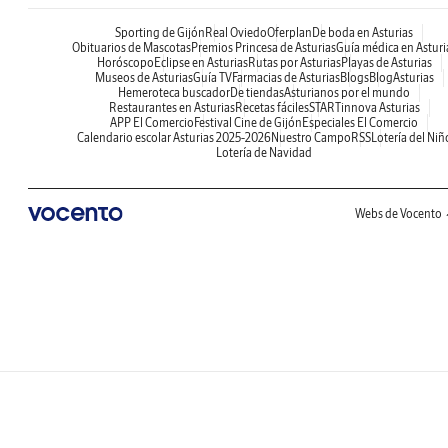
Sporting de Gijón
Real Oviedo
Oferplan
De boda en Asturias
Obituarios de Mascotas
Premios Princesa de Asturias
Guía médica en Asturi
Horóscopo
Eclipse en Asturias
Rutas por Asturias
Playas de Asturias
Museos de Asturias
Guía TV
Farmacias de Asturias
Blogs
BlogAsturias
Hemeroteca buscador
De tiendas
Asturianos por el mundo
Restaurantes en Asturias
Recetas fáciles
STARTinnova Asturias
APP El Comercio
Festival Cine de Gijón
Especiales El Comercio
Calendario escolar Asturias 2025-2026
Nuestro Campo
RSS
Lotería del Niñ
Lotería de Navidad
Webs de Vocento