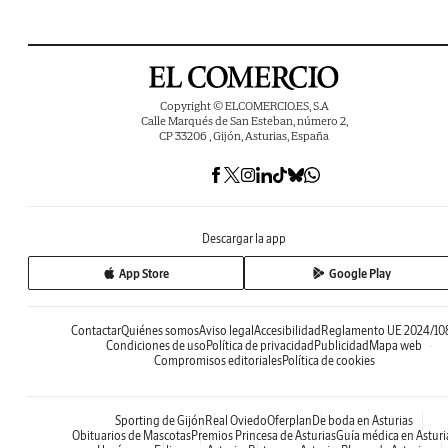
Copyright © ELCOMERCIO.ES, S.A
Calle Marqués de San Esteban, número 2,
CP 33206 , Gijón, Asturias, España
Descargar la app
App Store
Google Play
Contactar
Quiénes somos
Aviso legal
Accesibilidad
Reglamento UE 2024/10
Condiciones de uso
Política de privacidad
Publicidad
Mapa web
Compromisos editoriales
Política de cookies
Sporting de Gijón
Real Oviedo
Oferplan
De boda en Asturias
Obituarios de Mascotas
Premios Princesa de Asturias
Guía médica en Asturi