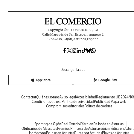
Copyright © ELCOMERCIO.ES, S.A
Calle Marqués de San Esteban, número 2,
CP 33206 , Gijón, Asturias, España
Descargar la app
App Store
Google Play
Contactar
Quiénes somos
Aviso legal
Accesibilidad
Reglamento UE 2024/10
Condiciones de uso
Política de privacidad
Publicidad
Mapa web
Compromisos editoriales
Política de cookies
Sporting de Gijón
Real Oviedo
Oferplan
De boda en Asturias
Obituarios de Mascotas
Premios Princesa de Asturias
Guía médica en Asturi
Horóscopo
Eclipse en Asturias
Rutas por Asturias
Playas de Asturias