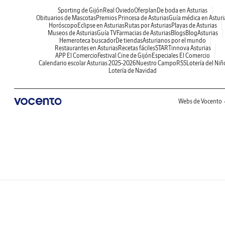
Sporting de Gijón
Real Oviedo
Oferplan
De boda en Asturias
Obituarios de Mascotas
Premios Princesa de Asturias
Guía médica en Asturi
Horóscopo
Eclipse en Asturias
Rutas por Asturias
Playas de Asturias
Museos de Asturias
Guía TV
Farmacias de Asturias
Blogs
BlogAsturias
Hemeroteca buscador
De tiendas
Asturianos por el mundo
Restaurantes en Asturias
Recetas fáciles
STARTinnova Asturias
APP El Comercio
Festival Cine de Gijón
Especiales El Comercio
Calendario escolar Asturias 2025-2026
Nuestro Campo
RSS
Lotería del Niñ
Lotería de Navidad
Webs de Vocento