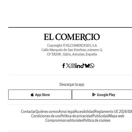
Copyright © ELCOMERCIO.ES, S.A
Calle Marqués de San Esteban, número 2,
CP 33206 , Gijón, Asturias, España
Descargar la app
App Store
Google Play
Contactar
Quiénes somos
Aviso legal
Accesibilidad
Reglamento UE 2024/10
Condiciones de uso
Política de privacidad
Publicidad
Mapa web
Compromisos editoriales
Política de cookies