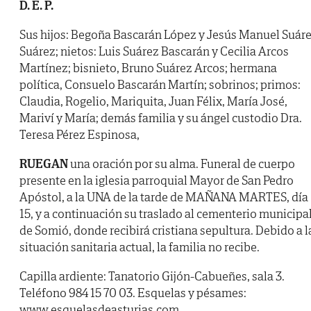
D. E. P.
Sus hijos: Begoña Bascarán López y Jesús Manuel Suár
Suárez; nietos: Luis Suárez Bascarán y Cecilia Arcos
Martínez; bisnieto, Bruno Suárez Arcos; hermana
política, Consuelo Bascarán Martín; sobrinos; primos:
Claudia, Rogelio, Mariquita, Juan Félix, María José,
Mariví y María; demás familia y su ángel custodio Dra.
Teresa Pérez Espinosa,
RUEGAN
una oración por su alma. Funeral de cuerpo
presente en la iglesia parroquial Mayor de San Pedro
Apóstol, a la UNA de la tarde de MAÑANA MARTES, día
15, y a continuación su traslado al cementerio municipa
de Somió, donde recibirá cristiana sepultura. Debido a l
situación sanitaria actual, la familia no recibe.
Capilla ardiente: Tanatorio Gijón-Cabueñes, sala 3.
Teléfono 984 15 70 03. Esquelas y pésames:
www.esquelasdeasturias.com