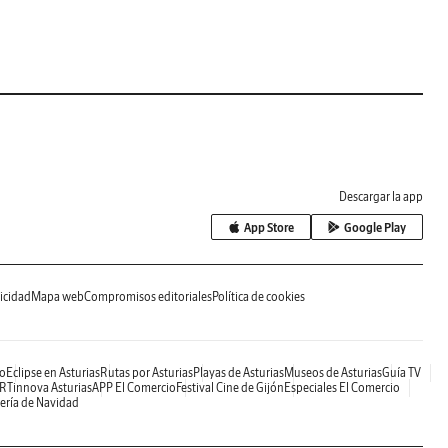
Descargar la app
App Store
Google Play
icidad
Mapa web
Compromisos editoriales
Política de cookies
o
Eclipse en Asturias
Rutas por Asturias
Playas de Asturias
Museos de Asturias
Guía TV
RTinnova Asturias
APP El Comercio
Festival Cine de Gijón
Especiales El Comercio
ería de Navidad