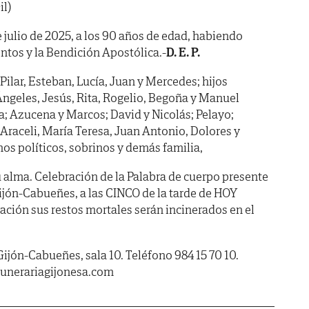
il)
de julio de 2025, a los 90 años de edad, habiendo
ntos y la Bendición Apostólica.-
D. E. P.
Pilar, Esteban, Lucía, Juan y Mercedes; hijos
 Ángeles, Jesús, Rita, Rogelio, Begoña y Manuel
a; Azucena y Marcos; David y Nicolás; Pelayo;
 Araceli, María Teresa, Juan Antonio, Dolores y
os políticos, sobrinos y demás familia,
 alma. Celebración de la Palabra de cuerpo presente
Gijón-Cabueñes, a las CINCO de la tarde de HOY
ación sus restos mortales serán incinerados en el
Gijón-Cabueñes, sala 10. Teléfono 984 15 70 10.
unerariagijonesa.com