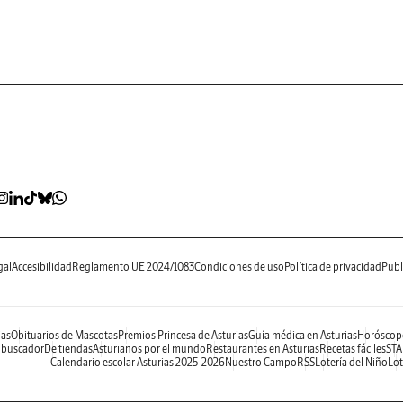
gal
Accesibilidad
Reglamento UE 2024/1083
Condiciones de uso
Política de privacidad
Publ
ias
Obituarios de Mascotas
Premios Princesa de Asturias
Guía médica en Asturias
Horóscop
 buscador
De tiendas
Asturianos por el mundo
Restaurantes en Asturias
Recetas fáciles
STA
Calendario escolar Asturias 2025-2026
Nuestro Campo
RSS
Lotería del Niño
Lot