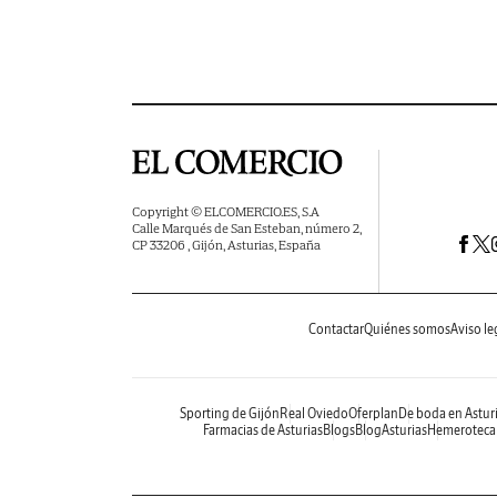
Copyright © ELCOMERCIO.ES, S.A
Calle Marqués de San Esteban, número 2,
CP 33206 , Gijón, Asturias, España
Contactar
Quiénes somos
Aviso le
Sporting de Gijón
Real Oviedo
Oferplan
De boda en Astur
Farmacias de Asturias
Blogs
BlogAsturias
Hemeroteca