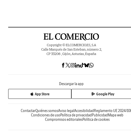
Copyright © ELCOMERCIO.ES, S.A
Calle Marqués de San Esteban, número 2,
CP 33206 , Gijón, Asturias, España
Descargar la app
App Store
Google Play
Contactar
Quiénes somos
Aviso legal
Accesibilidad
Reglamento UE 2024/10
Condiciones de uso
Política de privacidad
Publicidad
Mapa web
Compromisos editoriales
Política de cookies