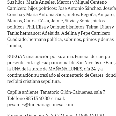
Sus hijos: María Ángeles, Marcos y Miguel Centeno
Carnicero; hijos políticos: José Antonio Sánchez, Josefa
Concha y María Antonia Sáez; nietos: Begoña, Amparo,
Marcos, Carlos, César, Jaime, Silvia y Sonia; nietos
políticos: Phil, Elisa y Quique; bisnietos: Telma, Dilan y
Tania; hermanos: Adelaida, Adelina y Pepe Carnicero
Cuadrado; hermana política, sobrinos, primos y demás
familia,
RUEGAN una oración por su alma. Funeral de cuerpo
presente en la iglesia parroquial de San Nicolás de Bari, 
la
UNA
de la tarde de
MAÑANA LUNES
, día 24, y a
continuación su traslado al cementerio de Ceares, don
recibirá cristiana sepultura.
Capilla ardiente: Tanatorio Gijón-Cabueñes, sala 7.
Teléfono 985 13 40 80. e-mail:
pesames@funerariagijonesa.com
Funeraria Gijonesa, S. A. C/ Moros, 30 985 34 17 20