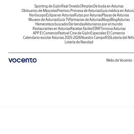
Sporting de Gijón
Real Oviedo
Oferplan
De boda en Asturias
Obituarios de Mascotas
Premios Princesa de Asturias
Guía médica en Asturi
Horóscopo
Eclipse en Asturias
Rutas por Asturias
Playas de Asturias
Museos de Asturias
Guía TV
Farmacias de Asturias
Blogs
BlogAsturias
Hemeroteca buscador
De tiendas
Asturianos por el mundo
Restaurantes en Asturias
Recetas fáciles
STARTinnova Asturias
APP El Comercio
Festival Cine de Gijón
Especiales El Comercio
Calendario escolar Asturias 2025-2026
Nuestro Campo
RSS
Lotería del Niñ
Lotería de Navidad
Webs de Vocento