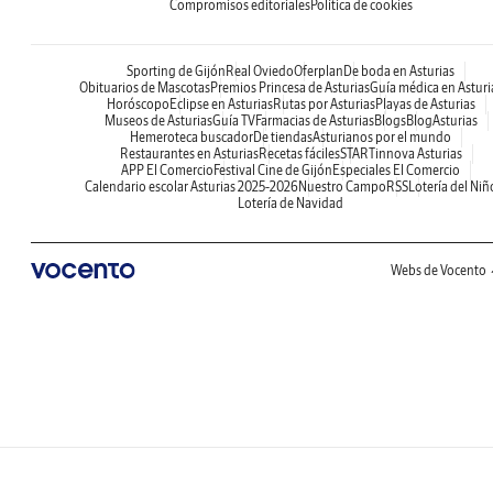
Compromisos editoriales
Política de cookies
Sporting de Gijón
Real Oviedo
Oferplan
De boda en Asturias
Obituarios de Mascotas
Premios Princesa de Asturias
Guía médica en Asturi
Horóscopo
Eclipse en Asturias
Rutas por Asturias
Playas de Asturias
Museos de Asturias
Guía TV
Farmacias de Asturias
Blogs
BlogAsturias
Hemeroteca buscador
De tiendas
Asturianos por el mundo
Restaurantes en Asturias
Recetas fáciles
STARTinnova Asturias
APP El Comercio
Festival Cine de Gijón
Especiales El Comercio
Calendario escolar Asturias 2025-2026
Nuestro Campo
RSS
Lotería del Niñ
Lotería de Navidad
Webs de Vocento