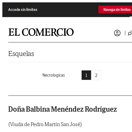
Saltar al contenido
Accede sin límites
Navega sin límites
Esquelas
1
2
Necrologicas
Doña Balbina Menéndez Rodríguez
(Viuda de Pedro Martín San José)