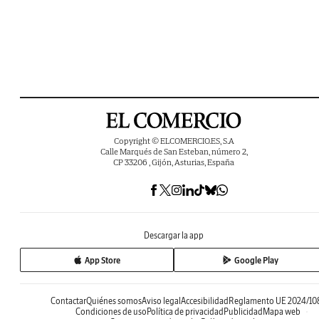
Copyright © ELCOMERCIO.ES, S.A
Calle Marqués de San Esteban, número 2,
CP 33206 , Gijón, Asturias, España
Descargar la app
App Store
Google Play
Contactar
Quiénes somos
Aviso legal
Accesibilidad
Reglamento UE 2024/10
Condiciones de uso
Política de privacidad
Publicidad
Mapa web