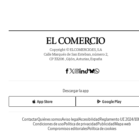
Copyright © ELCOMERCIO.ES, S.A
Calle Marqués de San Esteban, número 2,
CP 33206 , Gijón, Asturias, España
Descargar la app
App Store
Google Play
Contactar
Quiénes somos
Aviso legal
Accesibilidad
Reglamento UE 2024/10
Condiciones de uso
Política de privacidad
Publicidad
Mapa web
Compromisos editoriales
Política de cookies