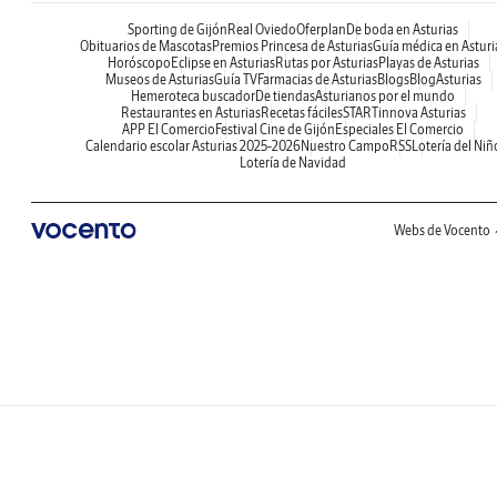
Sporting de Gijón
Real Oviedo
Oferplan
De boda en Asturias
Obituarios de Mascotas
Premios Princesa de Asturias
Guía médica en Asturi
Horóscopo
Eclipse en Asturias
Rutas por Asturias
Playas de Asturias
Museos de Asturias
Guía TV
Farmacias de Asturias
Blogs
BlogAsturias
Hemeroteca buscador
De tiendas
Asturianos por el mundo
Restaurantes en Asturias
Recetas fáciles
STARTinnova Asturias
APP El Comercio
Festival Cine de Gijón
Especiales El Comercio
Calendario escolar Asturias 2025-2026
Nuestro Campo
RSS
Lotería del Niñ
Lotería de Navidad
Webs de Vocento