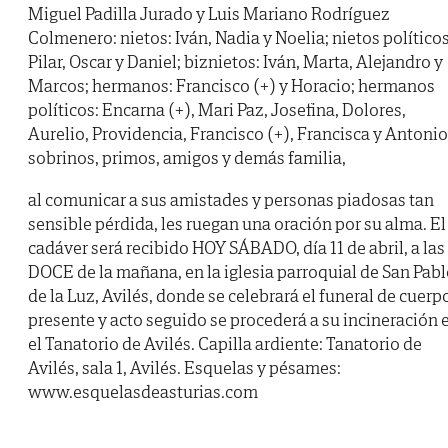
Miguel Padilla Jurado y Luis Mariano Rodríguez
Colmenero: nietos: Iván, Nadia y Noelia; nietos políticos
Pilar, Oscar y Daniel; biznietos: Iván, Marta, Alejandro y
Marcos; hermanos: Francisco (+) y Horacio; hermanos
políticos: Encarna (+), Mari Paz, Josefina, Dolores,
Aurelio, Providencia, Francisco (+), Francisca y Antonio
sobrinos, primos, amigos y demás familia,
al comunicar a sus amistades y personas piadosas tan
sensible pérdida, les ruegan una oración por su alma. El
cadáver será recibido HOY SÁBADO, día 11 de abril, a las
DOCE de la mañana, en la iglesia parroquial de San Pab
de la Luz, Avilés, donde se celebrará el funeral de cuerp
presente y acto seguido se procederá a su incineración 
el Tanatorio de Avilés. Capilla ardiente: Tanatorio de
Avilés, sala 1, Avilés. Esquelas y pésames:
www.esquelasdeasturias.com