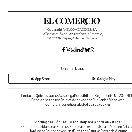
Copyright © ELCOMERCIO.ES, S.A
Calle Marqués de San Esteban, número 2,
CP 33206 , Gijón, Asturias, España
Descargar la app
App Store
Google Play
Contactar
Quiénes somos
Aviso legal
Accesibilidad
Reglamento UE 2024/10
Condiciones de uso
Política de privacidad
Publicidad
Mapa web
Compromisos editoriales
Política de cookies
Sporting de Gijón
Real Oviedo
Oferplan
De boda en Asturias
Obituarios de Mascotas
Premios Princesa de Asturias
Guía médica en Asturi
Horóscopo
Eclipse en Asturias
Rutas por Asturias
Playas de Asturias