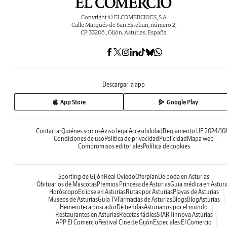
Copyright © ELCOMERCIO.ES, S.A
Calle Marqués de San Esteban, número 2,
CP 33206 , Gijón, Asturias, España
Descargar la app
App Store
Google Play
Contactar
Quiénes somos
Aviso legal
Accesibilidad
Reglamento UE 2024/10
Condiciones de uso
Política de privacidad
Publicidad
Mapa web
Compromisos editoriales
Política de cookies
Sporting de Gijón
Real Oviedo
Oferplan
De boda en Asturias
Obituarios de Mascotas
Premios Princesa de Asturias
Guía médica en Asturi
Horóscopo
Eclipse en Asturias
Rutas por Asturias
Playas de Asturias
Museos de Asturias
Guía TV
Farmacias de Asturias
Blogs
BlogAsturias
Hemeroteca buscador
De tiendas
Asturianos por el mundo
Restaurantes en Asturias
Recetas fáciles
STARTinnova Asturias
APP El Comercio
Festival Cine de Gijón
Especiales El Comercio