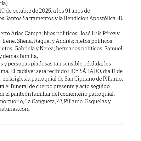
cía)
a 10 de octubre de 2025, a los 91 años de
s Santos Sacramentos y la Bendición Apostólica.-D.
berto Arias Campa; hijos politicos: José Luis Pérez y
 Irene, Sheila, Raquel y Andrés; nietos políticos:
nietos: Gabriela y Nerea; hermanos políticos: Samuel
 y demás familia,
s y personas piadosas tan sensible pérdida, les
lma. El cadáver será recibido HOY SÁBADO, día 11 de
, en la iglesia parroquial de San Cipriano de Pillarno,
rá el funeral de cuerpo presente y acto seguido
 en el panteón familiar del cementerio parroquial.
mortuorio, La Cangueta, 47, Pillarno. Esquelas y
sturias.com