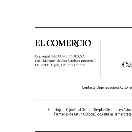
Copyright © ELCOMERCIO.ES, S.A
Calle Marqués de San Esteban, número 2,
CP 33206 , Gijón, Asturias, España
Contactar
Quiénes somos
Aviso le
Sporting de Gijón
Real Oviedo
Oferplan
De boda en Astur
Farmacias de Asturias
Blogs
BlogAsturias
Hemeroteca