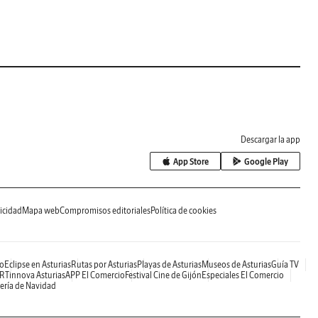
Descargar la app
App Store
Google Play
icidad
Mapa web
Compromisos editoriales
Política de cookies
o
Eclipse en Asturias
Rutas por Asturias
Playas de Asturias
Museos de Asturias
Guía TV
RTinnova Asturias
APP El Comercio
Festival Cine de Gijón
Especiales El Comercio
ería de Navidad