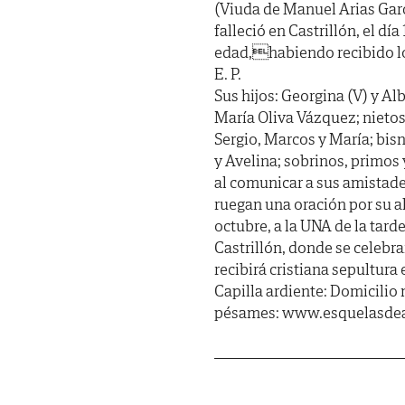
(Viuda de Manuel Arias Gar
falleció en Castrillón, el dí
edad,habiendo recibido lo
E. P.
Sus hijos: Georgina (V) y Al
María Oliva Vázquez; nietos:
Sergio, Marcos y María; bis
y Avelina; sobrinos, primos
al comunicar a sus amistade
ruegan una oración por su a
octubre, a la UNA de la tarde
Castrillón, donde se celebra
recibirá cristiana sepultura
Capilla ardiente: Domicilio 
pésames: www.esquelasdea