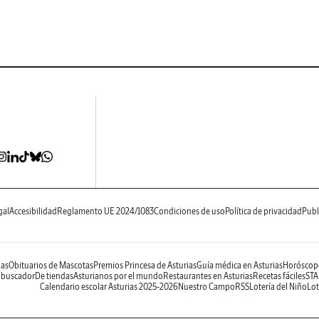
gal
Accesibilidad
Reglamento UE 2024/1083
Condiciones de uso
Política de privacidad
Publ
ias
Obituarios de Mascotas
Premios Princesa de Asturias
Guía médica en Asturias
Horóscop
 buscador
De tiendas
Asturianos por el mundo
Restaurantes en Asturias
Recetas fáciles
STA
Calendario escolar Asturias 2025-2026
Nuestro Campo
RSS
Lotería del Niño
Lot