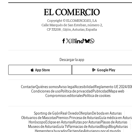
Copyright © ELCOMERCIO.ES, S.A
Calle Marqués de San Esteban, número 2,
CP 33206 , Gijón, Asturias, España
Descargar la app
App Store
Google Play
Contactar
Quiénes somos
Aviso legal
Accesibilidad
Reglamento UE 2024/10
Condiciones de uso
Política de privacidad
Publicidad
Mapa web
Compromisos editoriales
Política de cookies
Sporting de Gijón
Real Oviedo
Oferplan
De boda en Asturias
Obituarios de Mascotas
Premios Princesa de Asturias
Guía médica en Asturi
Horóscopo
Eclipse en Asturias
Rutas por Asturias
Playas de Asturias
Museos de Asturias
Guía TV
Farmacias de Asturias
Blogs
BlogAsturias
Hemeroteca buscador
De tiendas
Asturianos por el mundo