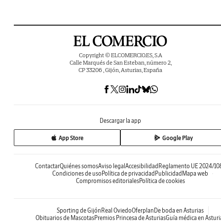
Copyright © ELCOMERCIO.ES, S.A
Calle Marqués de San Esteban, número 2,
CP 33206 , Gijón, Asturias, España
Descargar la app
App Store
Google Play
Contactar
Quiénes somos
Aviso legal
Accesibilidad
Reglamento UE 2024/10
Condiciones de uso
Política de privacidad
Publicidad
Mapa web
Compromisos editoriales
Política de cookies
Sporting de Gijón
Real Oviedo
Oferplan
De boda en Asturias
Obituarios de Mascotas
Premios Princesa de Asturias
Guía médica en Asturi