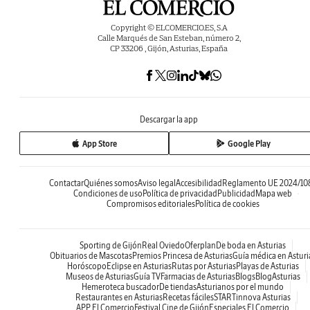
Copyright © ELCOMERCIO.ES, S.A
Calle Marqués de San Esteban, número 2,
CP 33206 , Gijón, Asturias, España
Descargar la app
App Store
Google Play
Contactar
Quiénes somos
Aviso legal
Accesibilidad
Reglamento UE 2024/10
Condiciones de uso
Política de privacidad
Publicidad
Mapa web
Compromisos editoriales
Política de cookies
Sporting de Gijón
Real Oviedo
Oferplan
De boda en Asturias
Obituarios de Mascotas
Premios Princesa de Asturias
Guía médica en Asturi
Horóscopo
Eclipse en Asturias
Rutas por Asturias
Playas de Asturias
Museos de Asturias
Guía TV
Farmacias de Asturias
Blogs
BlogAsturias
Hemeroteca buscador
De tiendas
Asturianos por el mundo
Restaurantes en Asturias
Recetas fáciles
STARTinnova Asturias
APP El Comercio
Festival Cine de Gijón
Especiales El Comercio