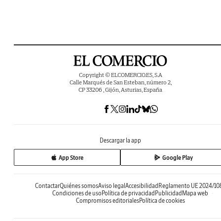
Copyright © ELCOMERCIO.ES, S.A
Calle Marqués de San Esteban, número 2,
CP 33206 , Gijón, Asturias, España
Descargar la app
App Store
Google Play
Contactar
Quiénes somos
Aviso legal
Accesibilidad
Reglamento UE 2024/10
Condiciones de uso
Política de privacidad
Publicidad
Mapa web
Compromisos editoriales
Política de cookies