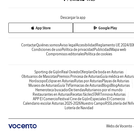
Descargar la app
App Store
Google Play
Contactar
Quiénes somos
Aviso legal
Accesibilidad
Reglamento UE 2024/10
Condiciones de uso
Política de privacidad
Publicidad
Mapa web
Compromisos editoriales
Política de cookies
Sporting de Gijón
Real Oviedo
Oferplan
De boda en Asturias
Obituarios de Mascotas
Premios Princesa de Asturias
Guía médica en Asturi
Horóscopo
Eclipse en Asturias
Rutas por Asturias
Playas de Asturias
Museos de Asturias
Guía TV
Farmacias de Asturias
Blogs
BlogAsturias
Hemeroteca buscador
De tiendas
Asturianos por el mundo
Restaurantes en Asturias
Recetas fáciles
STARTinnova Asturias
APP El Comercio
Festival Cine de Gijón
Especiales El Comercio
Calendario escolar Asturias 2025-2026
Nuestro Campo
RSS
Lotería del Niñ
Lotería de Navidad
Webs de Vocento