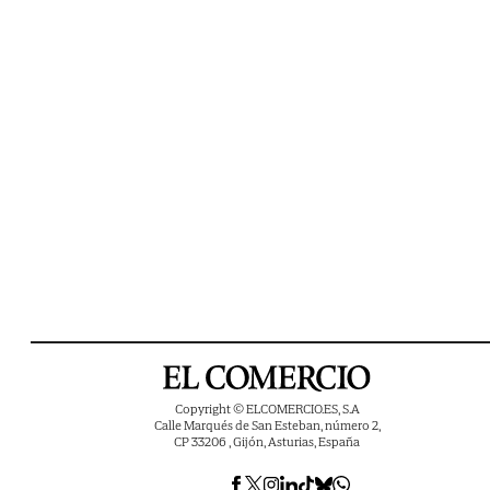
Copyright © ELCOMERCIO.ES, S.A
Calle Marqués de San Esteban, número 2,
CP 33206 , Gijón, Asturias, España