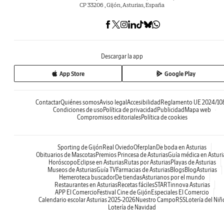
CP 33206 , Gijón, Asturias, España
Descargar la app
App Store
Google Play
Contactar
Quiénes somos
Aviso legal
Accesibilidad
Reglamento UE 2024/10
Condiciones de uso
Política de privacidad
Publicidad
Mapa web
Compromisos editoriales
Política de cookies
Sporting de Gijón
Real Oviedo
Oferplan
De boda en Asturias
Obituarios de Mascotas
Premios Princesa de Asturias
Guía médica en Asturi
Horóscopo
Eclipse en Asturias
Rutas por Asturias
Playas de Asturias
Museos de Asturias
Guía TV
Farmacias de Asturias
Blogs
BlogAsturias
Hemeroteca buscador
De tiendas
Asturianos por el mundo
Restaurantes en Asturias
Recetas fáciles
STARTinnova Asturias
APP El Comercio
Festival Cine de Gijón
Especiales El Comercio
Calendario escolar Asturias 2025-2026
Nuestro Campo
RSS
Lotería del Niñ
Lotería de Navidad