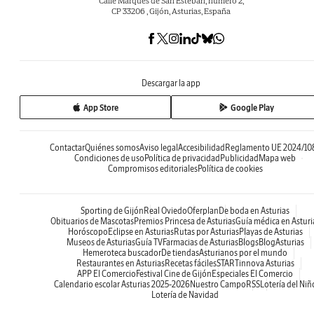
Calle Marqués de San Esteban, número 2,
CP 33206 , Gijón, Asturias, España
Descargar la app
App Store
Google Play
Contactar
Quiénes somos
Aviso legal
Accesibilidad
Reglamento UE 2024/10
Condiciones de uso
Política de privacidad
Publicidad
Mapa web
Compromisos editoriales
Política de cookies
Sporting de Gijón
Real Oviedo
Oferplan
De boda en Asturias
Obituarios de Mascotas
Premios Princesa de Asturias
Guía médica en Asturi
Horóscopo
Eclipse en Asturias
Rutas por Asturias
Playas de Asturias
Museos de Asturias
Guía TV
Farmacias de Asturias
Blogs
BlogAsturias
Hemeroteca buscador
De tiendas
Asturianos por el mundo
Restaurantes en Asturias
Recetas fáciles
STARTinnova Asturias
APP El Comercio
Festival Cine de Gijón
Especiales El Comercio
Calendario escolar Asturias 2025-2026
Nuestro Campo
RSS
Lotería del Niñ
Lotería de Navidad